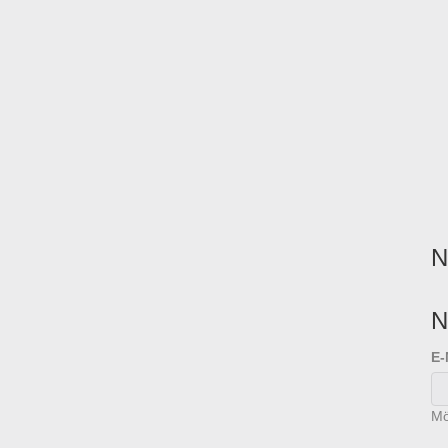
N
N
E-
Mö