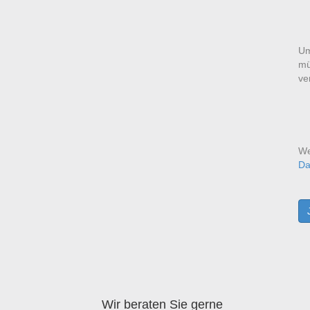
Um
mü
ve
We
Da
Wir beraten Sie gerne